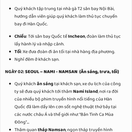
Quý khách tập trung tại nhà gà T2 sân bay Nội Bài,
hướng dẫn viên giúp quý khách làm thủ tục chuyến
bay đi Hàn Quốc
.
Chiều
: Tới sân bay Quốc tế
Incheon
, đoàn làm thủ tục
lấy hành lý và nhập cảnh.
Tối
: Xe đưa đoàn đi ăn tối tại nhà hàng địa phương.
Nghỉ đêm ở khách sạn.
NGÀY 02:
SEOUL – NAMI - NAMSAN
(Ăn sáng, trưa, tối)
Quý khách
ăn sáng
tại khách sạn, xe du lịch của công
ty sẽ đưa quý khách tới thăm
Nami Island
, nơi ra đời
của nhiều bộ phim truyền hình nổi tiếng của Hàn
Quốc đã làm dấy lên cơn sốt nghệ thuật thứ bảy tại
các nước châu Á và thế giới như: "
Bản Tình Ca Mùa
Đông
"....
Thăm quan
tháp Namsan
, ngọn tháp truyền hình