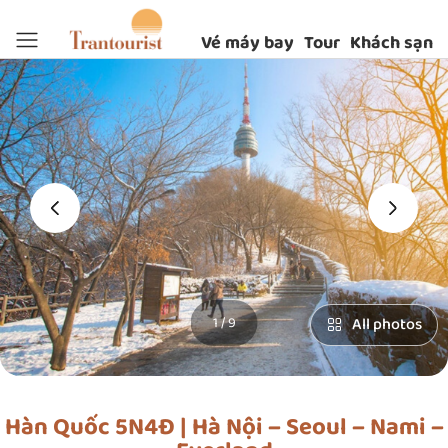
Vé máy bay
Tour
Khách sạn
‹
›
1 / 9
All photos
Hàn Quốc 5N4Đ | Hà Nội – Seoul – Nami –